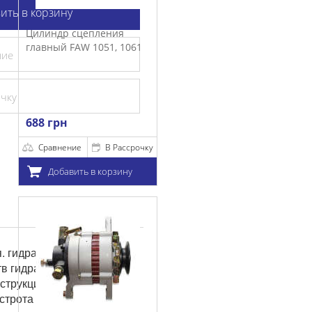
ить в корзину
цепления
W 1051, 1061
ние
очку
е
В Рассрочку
ть в корзину
я. гидравлическая
тв гидравлической
струкции, оносительно
строта управления, это