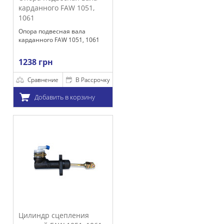
 FAW 1051,
сная вала
AW 1051, 1061
е
В Рассрочку
ть в корзину
цепления