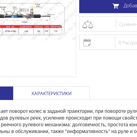
Добав
Цилиндр с
главный FA
Сравне
В Расср
688 грн
Сравнени
Добави
ХАРАКТЕРИСТИКИ
ает поворот колес в заданой траектории, при повороте рул
идов рулевых реек, усиление происходит при помощи свойс
реечного рулевого механизма: долговечность, простота кон
льны в обслуживании, также "информативность" на руле и о