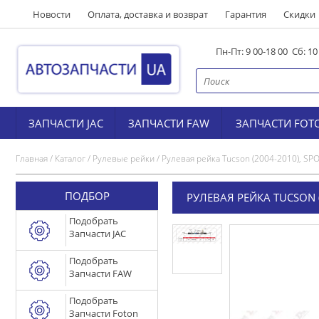
Новости
Оплата, доставка и возврат
Гарантия
Скидки
Пн-Пт: 9 00-18 00 Сб: 1
ЗАПЧАСТИ JAC
ЗАПЧАСТИ FAW
ЗАПЧАСТИ FOT
Главная
/
Каталог
/
Рулевые рейки
/
Рулевая рейка Tucson (2004-2010), S
ПОДБОР
РУЛЕВАЯ РЕЙКА TUCSON (
Подобрать
Запчасти JAC
Подобрать
Запчасти FAW
Подобрать
Запчасти Foton