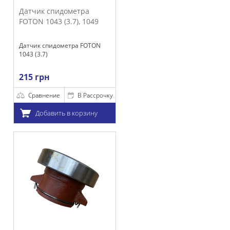
идометра
(3.7), 1049
ометра FOTON
е
В Рассрочку
ть в корзину