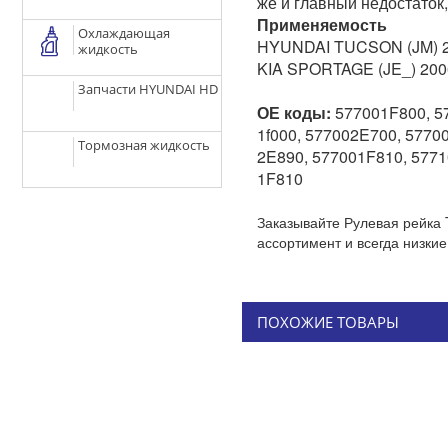
же и главный недостаток,
Применяемость
Охлаждающая
HYUNDAI TUCSON (JM) 2
жидкость
KIA SPORTAGE (JE_) 200
Запчасти HYUNDAI HD
ОЕ коды:
577001F800, 57
1f000, 577002E700, 57700
Тормозная жидкость
2E890, 577001F810, 5771
1F810
Заказывайте Рулевая рейка 
ассортимент и всегда низки
ПОХОЖИЕ ТОВАРЫ