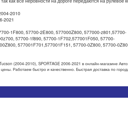
 так как все неровности на дороге передаются на рулевое к
Генератор 
004-2010
6-2021
Генератор JA
700-1F800, 57700-2E800, 577000Z800, 577000-z801,57700-
обеспечивае
0z700, 57700-1f890, 57700-1F702,
577001F050, 57700-
потребител
напряжение
00Z800, 577001F701,577001F151, 57700-0Z800, 57700-0Z801
4212 грн
стабильной и
также зарядк
Сравнени
Tucson (2004-2010), SPORTAGE 2006-2021 в онлайн-магазине Авто
Добави
е цены. Работаем быстро и качественно. Быстрая доставка по горо