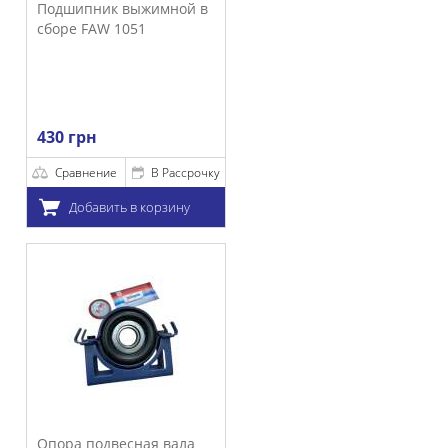
 выжимной в
1051
е
В Рассрочку
ть в корзину
весная вала