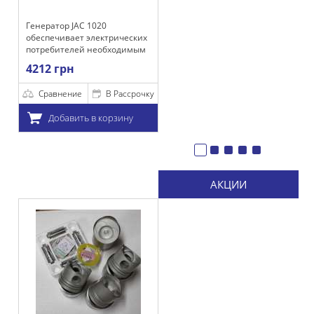
C 1020
т электрических
ей необходимым
м для
х работы, а
и акумулятора.
е
В Рассрочку
ть в корзину
АКЦИИ