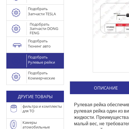
Подобрать
Запчасти TESLA
Подобрать
Запчасти DONG
FENG
Подобрать
Тюнинг авто
Подобрать
Рулевые рейки
Подобрать
Коммерческие
ОПИСАНИЕ
ДРУГИЕ ТОВАРЫ
Рулевая рейка обеспечив
фильтра и комплекты
рулевая рейка один из в
для ТО
жидкости. Преимущества 
Камеры
малый вес, не требовате
атомобильные