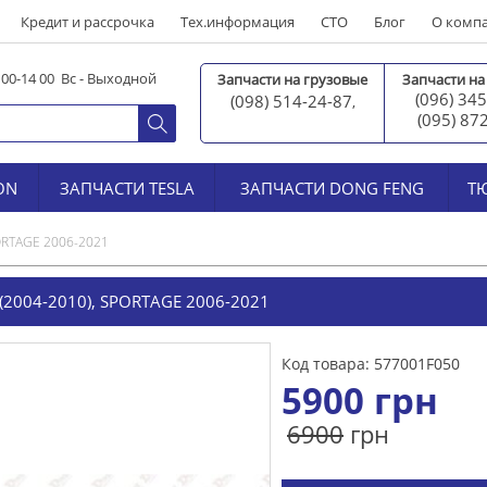
Кредит и рассрочка
Тех.информация
СТО
Блог
О комп
0 00-14 00 Вс - Выходной
Запчасти на грузовые
Запчасти на
(096) 345
(098) 514-24-87
,
(095) 87
ON
ЗАПЧАСТИ TESLA
ЗАПЧАСТИ DONG FENG
Т
PORTAGE 2006-2021
2004-2010), SPORTAGE 2006-2021
Код товара: 577001F050
5900
грн
6900
грн