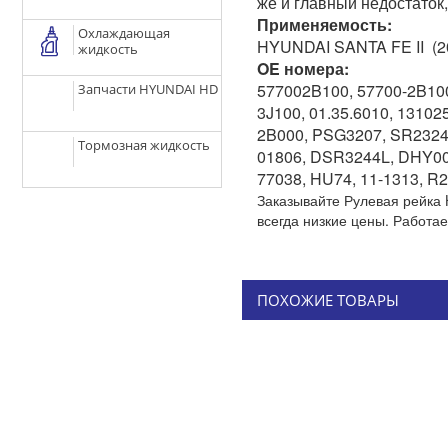
же и главный недостаток,
Применяемость:
Охлаждающая
HYUNDAI SANTA FE II (200
жидкость
OE номера:
577002B100, 57700-2B100
Запчасти HYUNDAI HD
3J100, 01.35.6010, 1310
2B000, PSG3207, SR2324
Тормозная жидкость
01806, DSR3244L, DHY00
77038, HU74, 11-1313, 
Заказывайте Рулевая рейка 
всегда низкие цены. Работа
ПОХОЖИЕ ТОВАРЫ