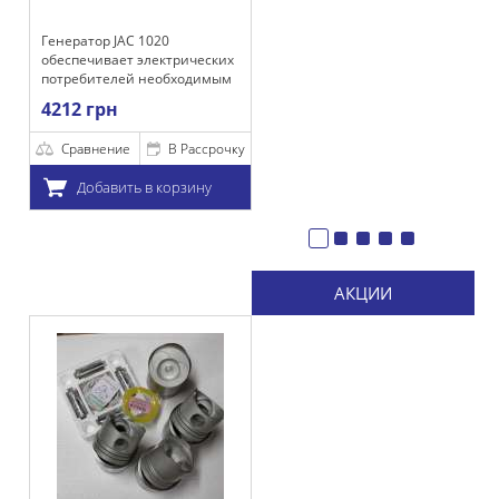
ератор JAC 1020
спечивает электрических
ребителей необходимым
ряжением для
12 грн
бильной их работы, а
же зарядки акумулятора.
Сравнение
В Рассрочку
Добавить в корзину
АКЦИИ