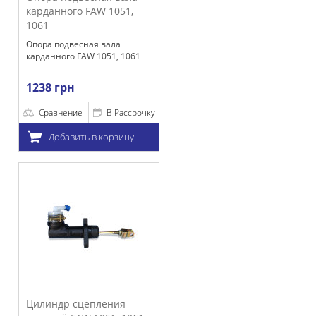
рданного FAW 1051,
61
ра подвесная вала
данного FAW 1051, 1061
38 грн
Сравнение
В Рассрочку
Добавить в корзину
линдр сцепления