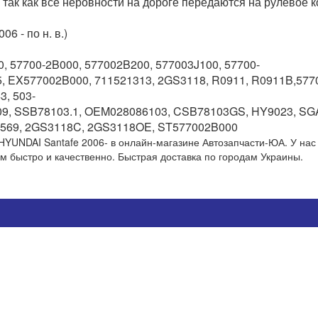
 так как все неровности на дороге передаются на рулевое к
Ге
6 - по н. в.)
, 57700-2B000, 577002B200, 577003J100, 57700-
Ген
25, EX577002B000, 711521313, 2GS3118, R0911, R0911B,5770
обе
3, 503-
пот
нап
9, SSB78103.1, OEM028086103, CSB78103GS, HY9023, SGA
42
ста
R2569, 2GS3118C, 2GS3118OE, ST577002B000
так
HYUNDAI Santafe 2006- в онлайн-магазине Автозапчасти-ЮА. У нас
ем быстро и качественно. Быстрая доставка по городам Украины.