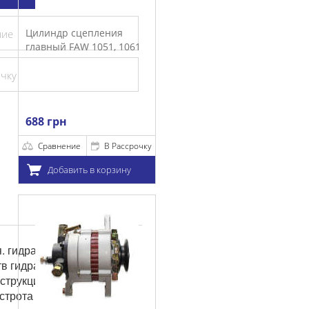
линдр сцепления
ние
авный FAW 1051, 1061
очку
8 грн
Сравнение
В Рассрочку
Добавить в корзину
я. гидравлическая
тв гидравлической
струкции, оносительно
строта управления, это