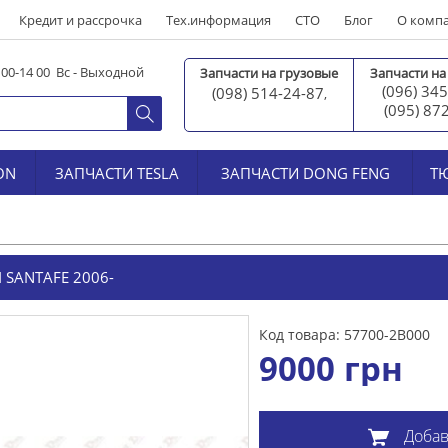
Кредит и рассрочка
Тех.информация
СТО
Блог
О комп
0 00-14 00 Вс - Выходной
Запчасти на грузовые
Запчасти на
(096) 345
(098) 514-24-87
,
(095) 87
ON
ЗАПЧАСТИ TESLA
ЗАПЧАСТИ DONG FENG
Т
 SANTAFE 2006-
Код товара: 57700-2B000
9000
грн
Добав