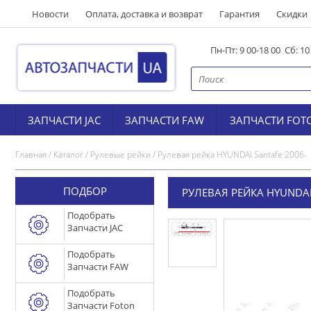
Новости
Оплата, доставка и возврат
Гарантия
Скидки
Пн-Пт: 9 00-18 00 Сб: 1
ЗАПЧАСТИ JAC
ЗАПЧАСТИ FAW
ЗАПЧАСТИ FOT
Главная
/
Каталог
/
Рулевые рейки
/
Рулевая рейка HYUNDAI Santafe 2006-
ПОДБОР
РУЛЕВАЯ РЕЙКА HYUNDAI
Подобрать
Запчасти JAC
Подобрать
Запчасти FAW
Подобрать
Запчасти Foton