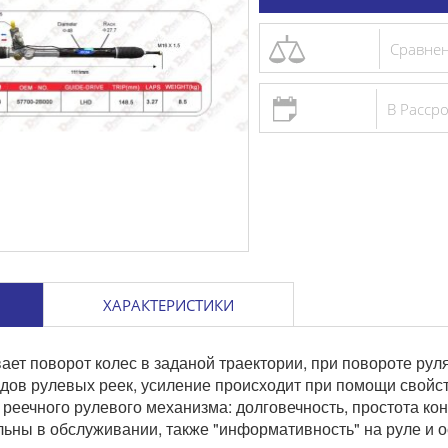
Ци
Сравне
гл
В Расср
68
ХАРАКТЕРИСТИКИ
ает поворот колес в заданой траектории, при повороте рул
идов рулевых реек, усиление происходит при помощи свойс
реечного рулевого механизма: долговечность, простота кон
льны в обслуживании, также "информативность" на руле и о