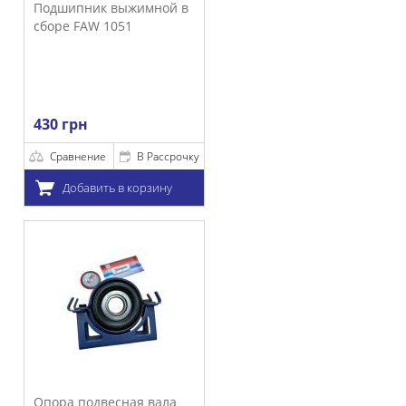
дшипник выжимной в
оре FAW 1051
0 грн
Сравнение
В Рассрочку
Добавить в корзину
ора подвесная вала