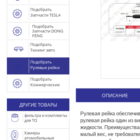
Подобрать
Запчасти TESLA
Подобрать
Запчасти DONG
FENG
Подобрать
Тюнинг авто
Подобрать
Рулевые рейки
Подобрать
Коммерческие
ОПИСАНИЕ
ДРУГИЕ ТОВАРЫ
Рулевая рейка обеспечив
фильтра и комплекты
рулевая рейка один из в
для ТО
жидкости. Преимущества 
Камеры
малый вес, не требовате
атомобильные