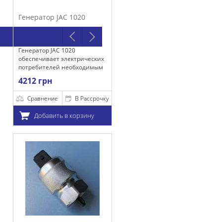
тор JAC 1020
р JAC 1020
ивает электрических
телей необходимым
нием для
рн
ой их работы, а
рядки акумулятора.
нение
В Рассрочку
бавить в корзину