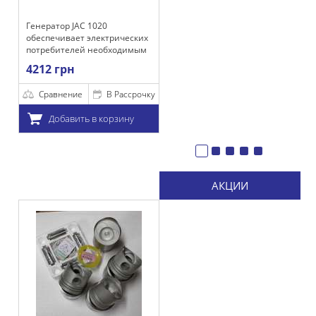
р JAC 1020
ивает электрических
телей необходимым
нием для
рн
ой их работы, а
рядки акумулятора.
нение
В Рассрочку
бавить в корзину
АКЦИИ