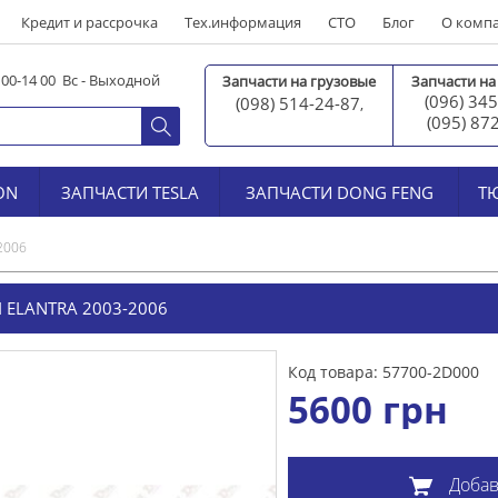
Кредит и рассрочка
Тех.информация
СТО
Блог
О комп
0 00-14 00 Вс - Выходной
Запчасти на грузовые
Запчасти на
(096) 345
(098) 514-24-87
,
(095) 87
ON
ЗАПЧАСТИ TESLA
ЗАПЧАСТИ DONG FENG
Т
2006
 ELANTRA 2003-2006
Код товара: 57700-2D000
5600
грн
Добав