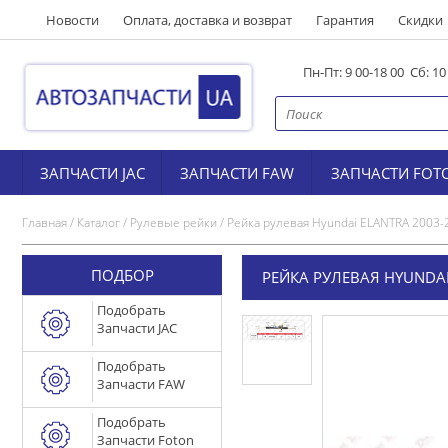
Новости
Оплата, доставка и возврат
Гарантия
Скидки
Пн-Пт: 9 00-18 00 Сб: 1
ЗАПЧАСТИ JAC
ЗАПЧАСТИ FAW
ЗАПЧАСТИ FOT
Главная
/
Каталог
/
Рулевые рейки
/
Рейка рулевая Hyundai ELANTRA 2003-
ПОДБОР
РЕЙКА РУЛЕВАЯ HYUNDAI
Подобрать
Запчасти JAC
Подобрать
Запчасти FAW
Подобрать
Запчасти Foton