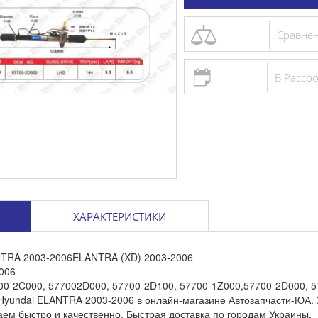
Цилинд
Сравне
главны
В Расср
688 гр
Срав
До
ХАРАКТЕРИСТИКИ
NTRA 2003-2006ELANTRA (XD) 2003-2006
006
00-2C000
,
577002D000
,
57700-2D100
,
57700-1Z000
,
57700-2D000
,
5
Hyundai ELANTRA 2003-2006 в онлайн-магазине Автозапчасти-ЮА. 
таем быстро и качественно. Быстрая доставка по городам Украины.