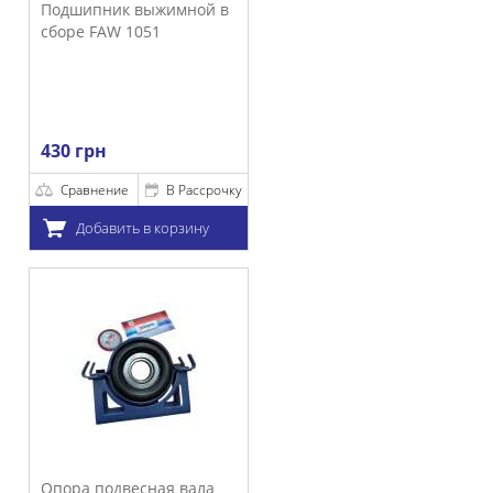
ник выжимной в
FAW 1051
н
нение
В Рассрочку
бавить в корзину
подвесная вала