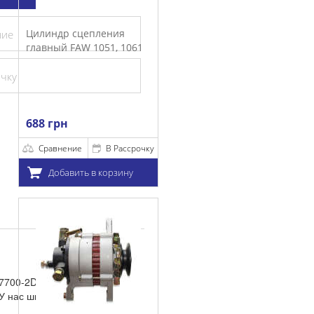
р сцепления
ние
й FAW 1051, 1061
очку
н
нение
В Рассрочку
бавить в корзину
7700-2D020
У нас широкий ассортимент