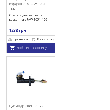
ного FAW 1051,
одвесная вала
го FAW 1051, 1061
рн
нение
В Рассрочку
бавить в корзину
р сцепления