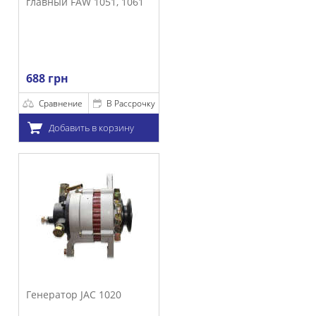
й FAW 1051, 1061
н
нение
В Рассрочку
бавить в корзину
тор JAC 1020