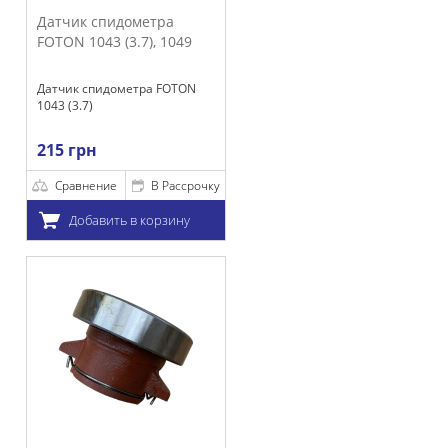
 спидометра
043 (3.7), 1049
спидометра FOTON
)
н
нение
В Рассрочку
бавить в корзину