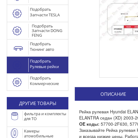
Подобрать
Запчасти TESLA
Подобрать
Запчасти DONG
FENG
Подобрать
Тюнинг авто
Подобрать
Рулевые рейки
Подобрать
Коммерческие
ОПИСАНИЕ
ДРУГИЕ ТОВАРЫ
Рейка рулевая Hyundai ELA
фильтра и комплекты
ELANTRA седан (XD) 2003-2
для ТО
OE коды:
57700-2F630
,
577
Заказывайте Рейка рулевая 
Камеры
атомобильные
и всегда низкие цены. Рабо