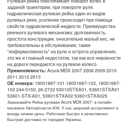
Рулевая рейка обеспечивает поворот колес в
заданой траектории, при повороте руля.
гидравлическая рулевая рейка один из видов
рулевых реек, усиление происходит при помощи
свойств гидравлической жидкости. Преимущества
реечного рулевого механизма: долговечность,
простота конструкции, оносительно малый вес, не
требовательны в обслуживании, также
"информативность" на руле и острота управления,
это же и главный недостаток, так как все неровности
на дороге передаются на рулевое колесо.
Применяемость:
Acura MDX 2007 2008 2009 2010
2011 2012 2013
OE номера:
18001667-101 18001667-102, 18001667-
103 244-0150, 26-2732 53010STXA01, 53601STXA01
53601-STX-A01, 53601STXA02 53601STXA025
Заказывайте Рейка рулевая Acura MDX 2007- в онлайн-
магазине Автозапчасти-ЮА. У нас широкий ассортимент и
всегда низкие цены. Работаем быстро и качественно.
Быстрая доставка по городам Украины.