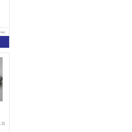
очку
у
.3)