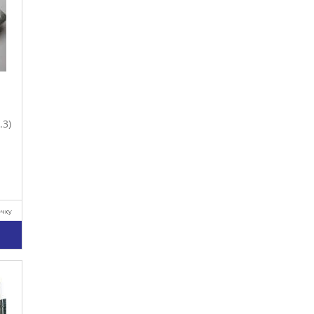
.3)
очку
у