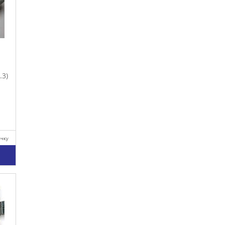
.3)
очку
у