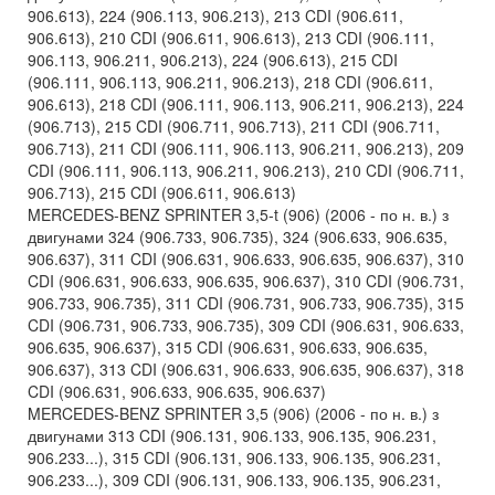
906.613), 224 (906.113, 906.213), 213 CDI (906.611,
906.613), 210 CDI (906.611, 906.613), 213 CDI (906.111,
906.113, 906.211, 906.213), 224 (906.613), 215 CDI
(906.111, 906.113, 906.211, 906.213), 218 CDI (906.611,
906.613), 218 CDI (906.111, 906.113, 906.211, 906.213), 224
(906.713), 215 CDI (906.711, 906.713), 211 CDI (906.711,
906.713), 211 CDI (906.111, 906.113, 906.211, 906.213), 209
CDI (906.111, 906.113, 906.211, 906.213), 210 CDI (906.711,
906.713), 215 CDI (906.611, 906.613)
MERCEDES-BENZ SPRINTER 3,5-t (906) (2006 - по н. в.) з
двигунами 324 (906.733, 906.735), 324 (906.633, 906.635,
906.637), 311 CDI (906.631, 906.633, 906.635, 906.637), 310
CDI (906.631, 906.633, 906.635, 906.637), 310 CDI (906.731,
906.733, 906.735), 311 CDI (906.731, 906.733, 906.735), 315
CDI (906.731, 906.733, 906.735), 309 CDI (906.631, 906.633,
906.635, 906.637), 315 CDI (906.631, 906.633, 906.635,
906.637), 313 CDI (906.631, 906.633, 906.635, 906.637), 318
CDI (906.631, 906.633, 906.635, 906.637)
MERCEDES-BENZ SPRINTER 3,5 (906) (2006 - по н. в.) з
двигунами 313 CDI (906.131, 906.133, 906.135, 906.231,
906.233...), 315 CDI (906.131, 906.133, 906.135, 906.231,
906.233...), 309 CDI (906.131, 906.133, 906.135, 906.231,