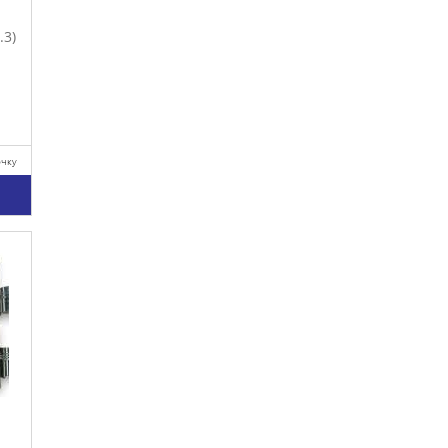
.3)
очку
у