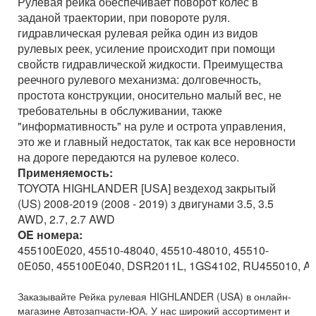
Рулевая рейка обеспечивает поворот колес в
заданой траектории, при повороте руля.
гидравлическая рулевая рейка один из видов
рулевых реек, усиление происходит при помощи
свойств гидравлической жидкости. Преимущества
реечного рулевого механизма: долговечность,
простота конструкции, оносительно малый вес, не
требовательны в обслуживании, также
"информативность" на руле и острота управления,
это же и главный недостаток, так как все неровности
на дороге передаются на рулевое колесо.
Применяемость:
TOYOTA HIGHLANDER [USA] вездеход закрытый
(US) 2008-2019 (2008 - 2019) з двигунами 3.5, 3.5
AWD, 2.7, 2.7 AWD
OE номера:
455100E020, 45510-48040, 45510-48010, 45510-
0E050, 455100E040, DSR2011L, 1GS4102, RU455010, A
Заказывайте Рейка рулевая HIGHLANDER (USA) в онлайн-
магазине Автозапчасти-ЮА. У нас широкий ассортимент и