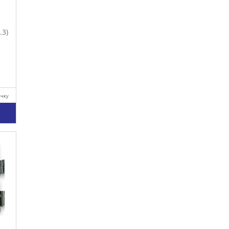
.3)
очку
у