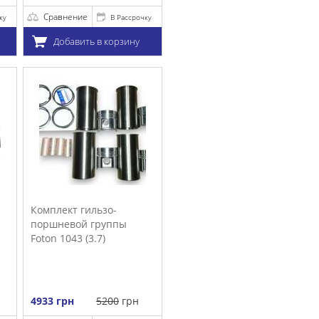
очку
у