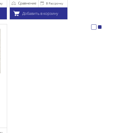
очку
у