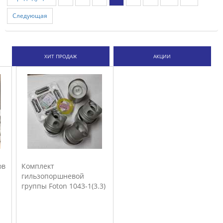
Следующая
ХИТ ПРОДАЖ
АКЦИИ
.3)