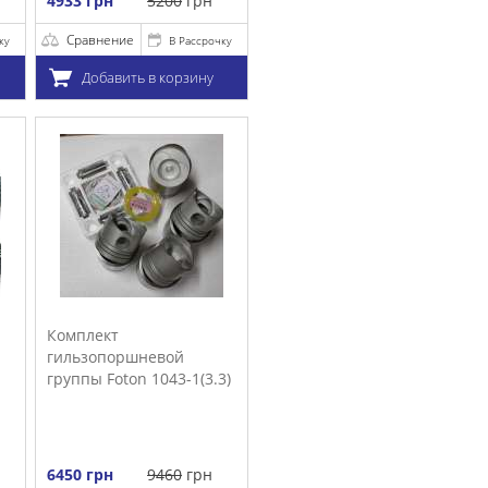
очку
у
.3)