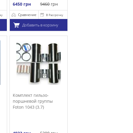
очку
у