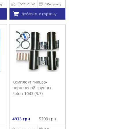
очку
у