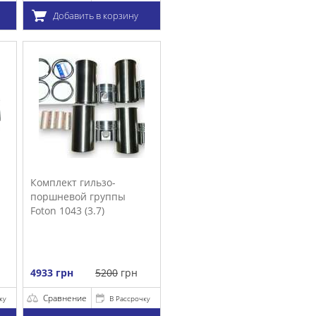
у
очку