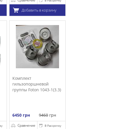
очку
у
.3)
очку