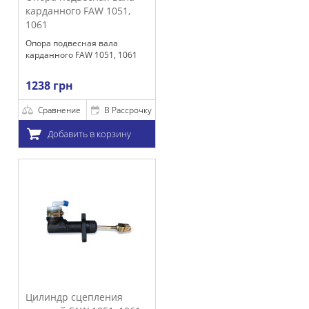
го FAW 1051,
весная вала
 FAW 1051, 1061
н
ние
В Рассрочку
ить в корзину
 сцепления