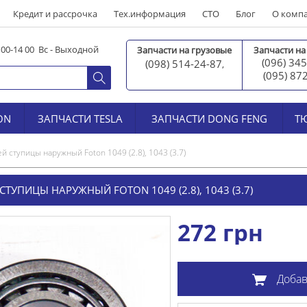
Кредит и рассрочка
Тех.информация
СТО
Блог
О комп
0 00-14 00 Вс - Выходной
Запчасти на грузовые
Запчасти на
(096) 345
(098) 514-24-87
,
(095) 87
ON
ЗАПЧАСТИ TESLA
ЗАПЧАСТИ DONG FENG
Т
ступицы наружный Foton 1049 (2.8), 1043 (3.7)
УПИЦЫ НАРУЖНЫЙ FOTON 1049 (2.8), 1043 (3.7)
272
грн
Добав