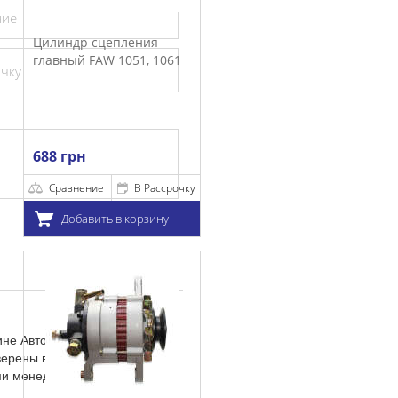
ние
 сцепления
FAW 1051, 1061
очку
ние
В Рассрочку
ить в корзину
ине Автозапчасти-ЮА с
верены в том, подойдет ли
ими менеджерами. Мы с