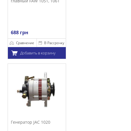
FAW 1051, 1061
ние
В Рассрочку
ить в корзину
р JAC 1020