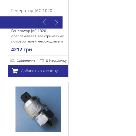
р JAC 1020
JAC 1020
ает электрических
лей необходимым
ем для
н
 их работы, а
дки акумулятора.
ние
В Рассрочку
ить в корзину