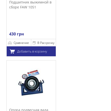
ик выжимной в
W 1051
ние
В Рассрочку
ить в корзину
двесная вала