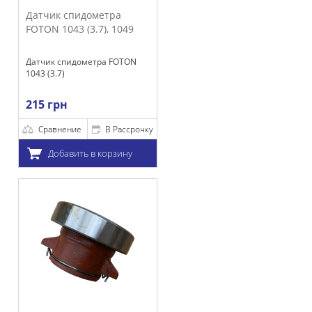
пидометра
3 (3.7), 1049
идометра FOTON
ние
В Рассрочку
ить в корзину