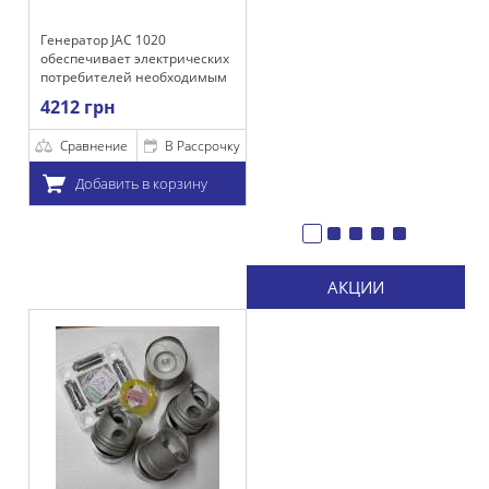
JAC 1020
ает электрических
лей необходимым
ем для
н
 их работы, а
дки акумулятора.
ние
В Рассрочку
ить в корзину
АКЦИИ