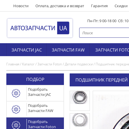
Новости
Оплата, доставка и возврат
Гарантия
Скидки
Пн-Пт: 9 00-18 00 Сб: 1
ЗАПЧАСТИ JAC
ЗАПЧАСТИ FAW
ЗАПЧАСТИ FOT
Главная
/
Каталог
/
Запчасти Foton
/
Детали подвески
/
Подшипник передней 
ПОДБОР
ПОДШИПНИК ПЕРЕДНЕЙ СТ
Подобрать
Запчасти JAC
Подобрать
Запчасти FAW
Подобрать
Запчасти Foton