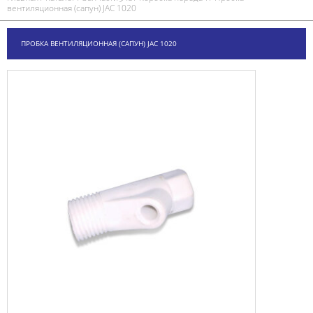
вентиляционная (сапун) JAC 1020
ПРОБКА ВЕНТИЛЯЦИОННАЯ (САПУН) JAC 1020