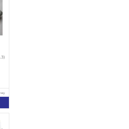
.3)
очку
у