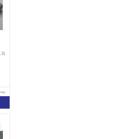
.3)
очку
у