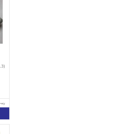
.3)
очку
у