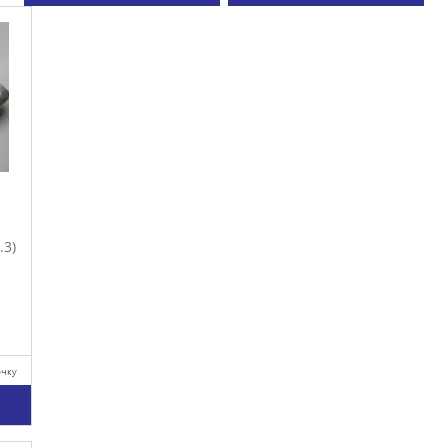
.3)
очку
у