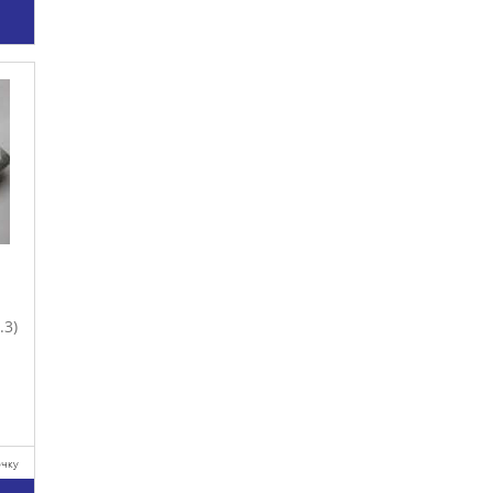
у
.3)
очку