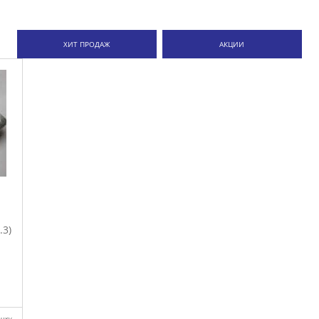
ХИТ ПРОДАЖ
АКЦИИ
.3)
очку