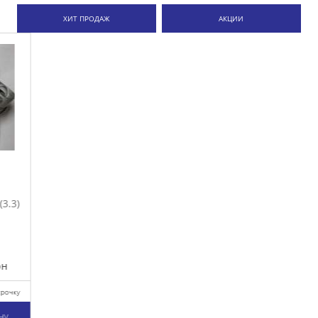
ХИТ ПРОДАЖ
АКЦИИ
.3)
очку
у