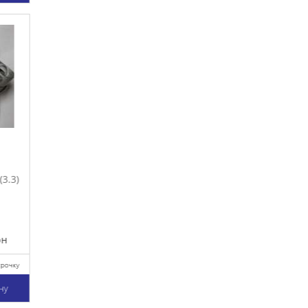
.3)
очку
у