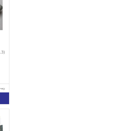
.3)
очку
у