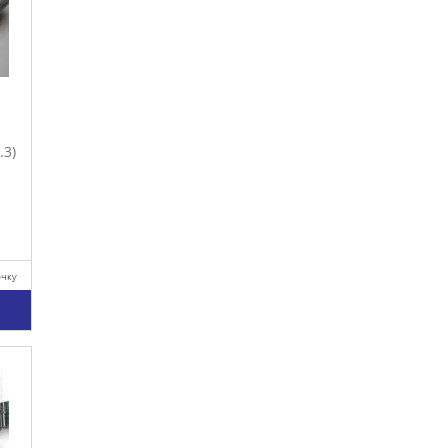
.3)
очку
у