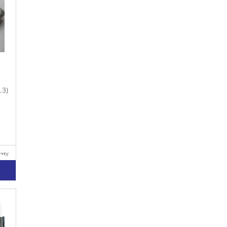
.3)
очку
у