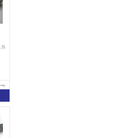
.3)
очку
у