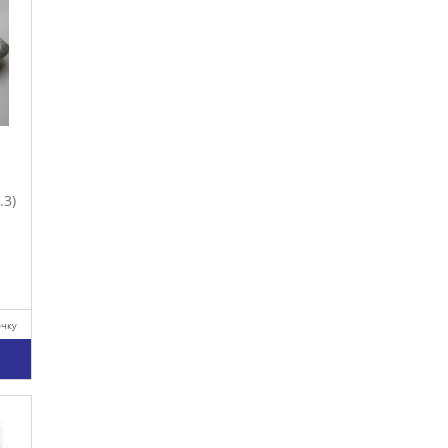
.3)
очку
у