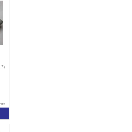
.3)
очку
у