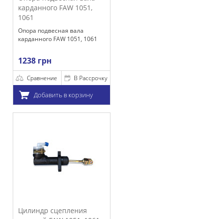
 FAW 1051,
сная вала
AW 1051, 1061
е
В Рассрочку
ть в корзину
цепления