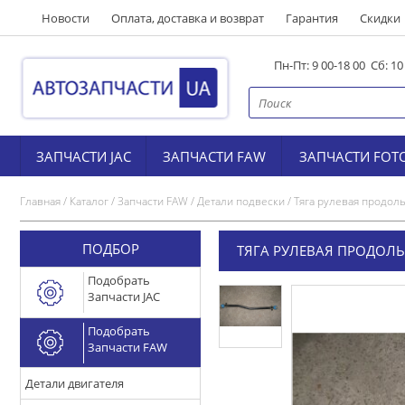
Новости
Оплата, доставка и возврат
Гарантия
Скидки
Пн-Пт: 9 00-18 00 Сб: 1
ЗАПЧАСТИ JAC
ЗАПЧАСТИ FAW
ЗАПЧАСТИ FOT
Главная
/
Каталог
/
Запчасти FAW
/
Детали подвески
/
Тяга рулевая продол
ПОДБОР
ТЯГА РУЛЕВАЯ ПРОДОЛЬ
Подобрать
Запчасти JAC
Подобрать
Запчасти FAW
Детали двигателя