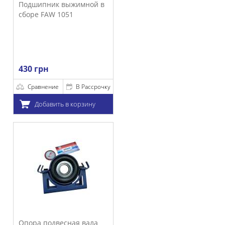
 выжимной в
1051
е
В Рассрочку
ть в корзину
весная вала