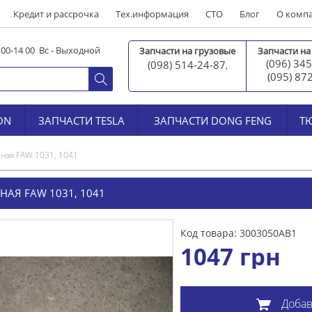
Кредит и рассрочка
Тех.информация
СТО
Блог
О комп
0 00-14 00 Вс - Выходной
Запчасти на грузовые
Запчасти на
(096) 345
(098) 514-24-87
,
(095) 87
ON
ЗАПЧАСТИ TESLA
ЗАПЧАСТИ DONG FENG
Т
ьная FAW 1031, 1041
НАЯ FAW 1031, 1041
Код товара: 3003050АВ1
1047
грн
Добав