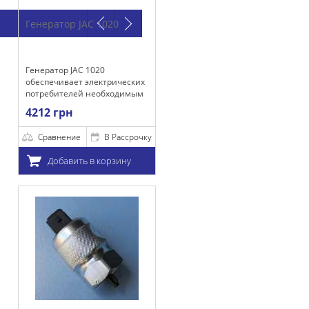
JAC 1020
C 1020
т электрических
ей необходимым
м для
х работы, а
и акумулятора.
е
В Рассрочку
ть в корзину