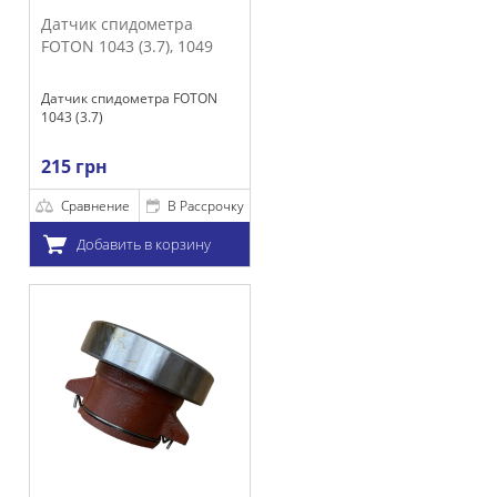
идометра
(3.7), 1049
ометра FOTON
е
В Рассрочку
ть в корзину