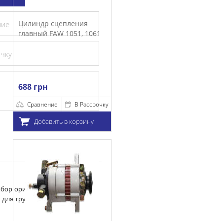
цепления
ние
W 1051, 1061
очку
е
В Рассрочку
ть в корзину
ыбор оригинальных деталей
 для грузовиков FAW.