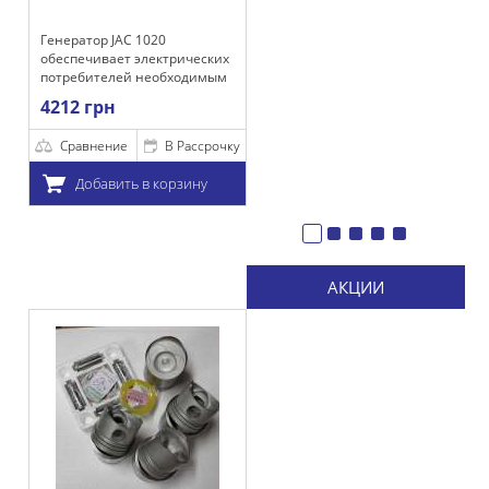
C 1020
т электрических
ей необходимым
м для
х работы, а
и акумулятора.
е
В Рассрочку
ть в корзину
АКЦИИ