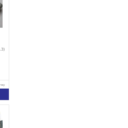
.3)
очку
у