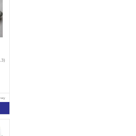
.3)
очку
у