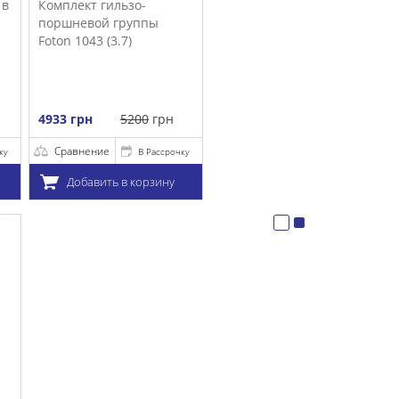
очку
у