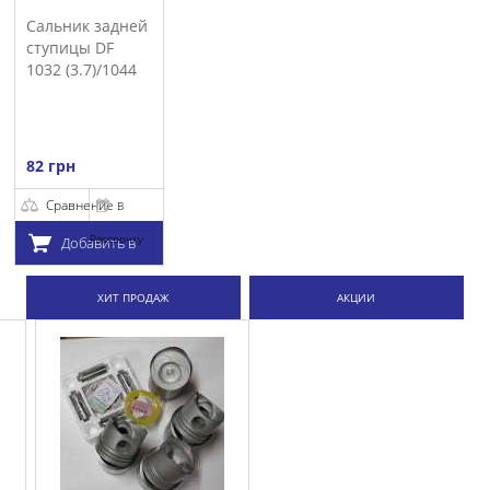
Сальник задней
ступицы DF
1032 (3.7)/1044
82 грн
Сравнение
В
Рассрочку
Добавить в
корзину
ХИТ ПРОДАЖ
АКЦИИ