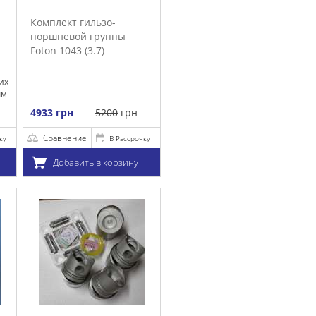
очку
у