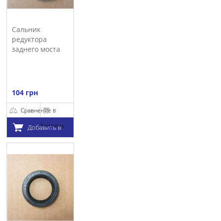
Сальник
редуктора
заднего моста
DF 1032 (3.7)
/1044
104 грн
Сравнение
В
Рассрочку
Добавить в
корзину