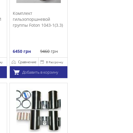
.3)
очку
у