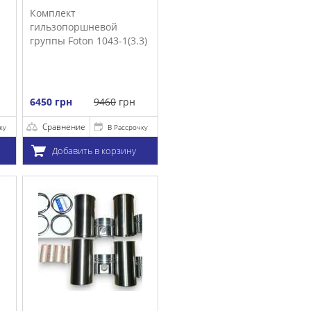
.3)
очку
у