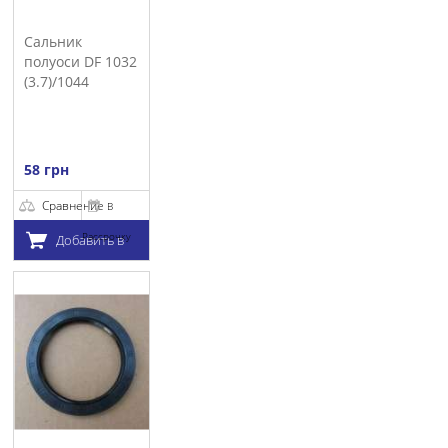
Сальник
полуоси DF 1032
(3.7)/1044
58 грн
Сравнение
В
Рассрочку
Добавить в
корзину