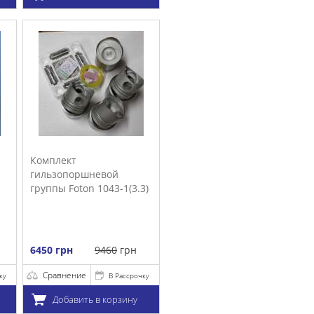
.3)
очку
у