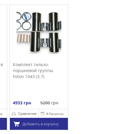
очку
у