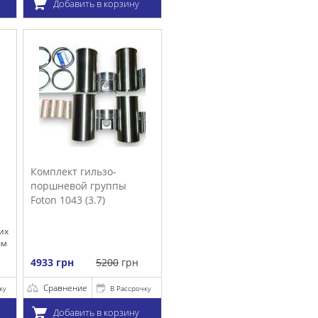
у
очку
у