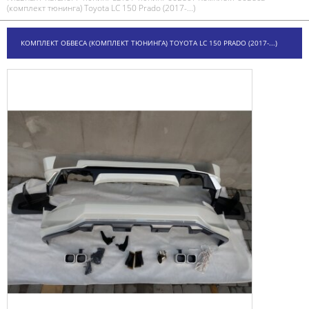
(комплект тюнинга) Toyota LC 150 Prado (2017-...)
КОМПЛЕКТ ОБВЕСА (КОМПЛЕКТ ТЮНИНГА) TOYOTA LC 150 PRADO (2017-...)