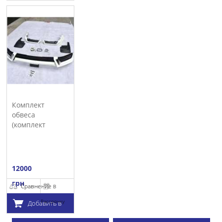
корзину
Комплект
обвеса
(комплект
тюнинга) Toyota
LC 200 (2016-...)
12000
грн
Сравнение
В
Рассрочку
Добавить в