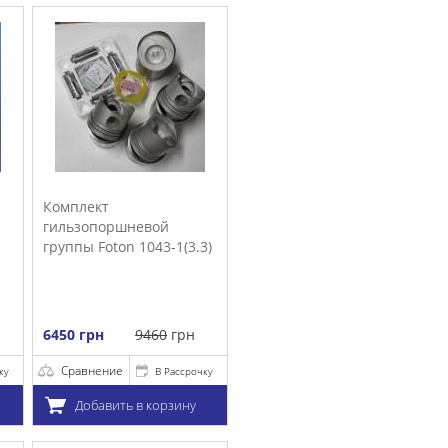
.3)
очку
у