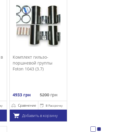
очку
у