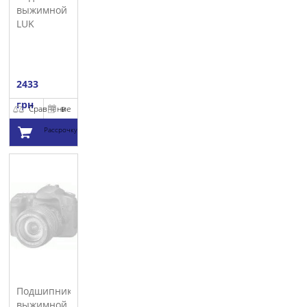
выжимной
LUK
2433
грн
Сравнение
В
Рассрочку
Добавить в
корзину
Подшипник
выжимной