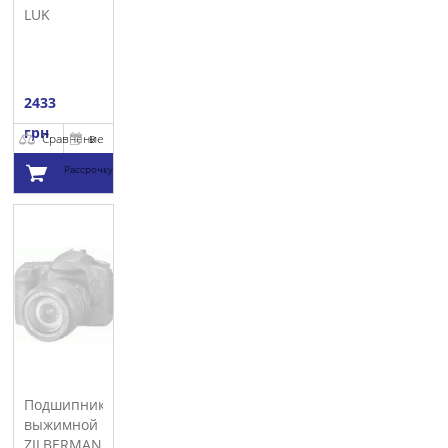
LUK
2433
грн
Сравнение
В
Рассрочку
Добавить в
корзину
Подшипник
выжимной
ZILBERMANN