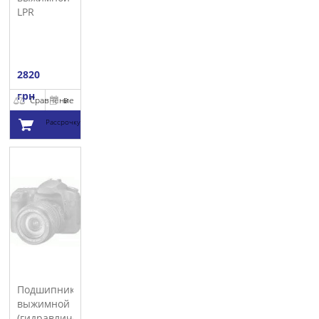
LPR
2820
грн
Сравнение
В
Рассрочку
Добавить в
корзину
Подшипник
выжимной
(гидравлический)