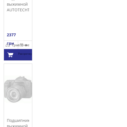
выжимной
AUTOTECHTEILE
2377
грн
Сравнение
В
Рассрочку
Добавить в
корзину
Подшипник
выжимной