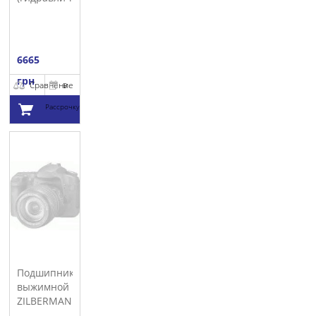
LUK
6665
грн
Сравнение
В
Рассрочку
Добавить в
корзину
Подшипник
выжимной
ZILBERMANN