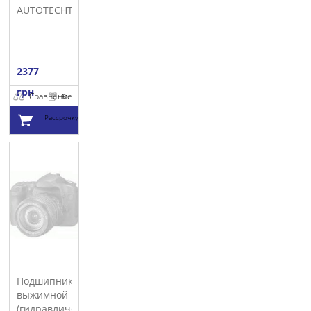
AUTOTECHTEILE
2377
грн
Сравнение
В
Рассрочку
Добавить в
корзину
Подшипник
выжимной
(гидравлический)