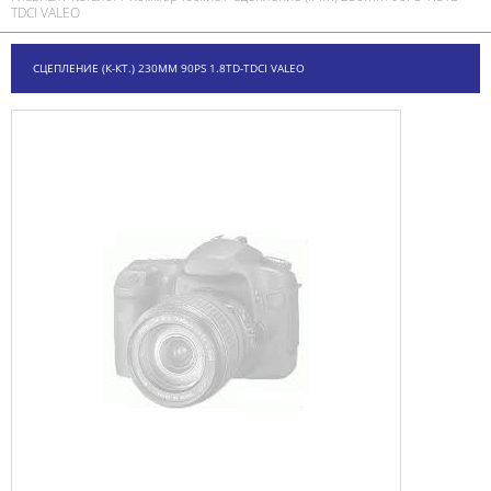
TDCI VALEO
СЦЕПЛЕНИЕ (К-КТ.) 230MM 90PS 1.8TD-TDCI VALEO