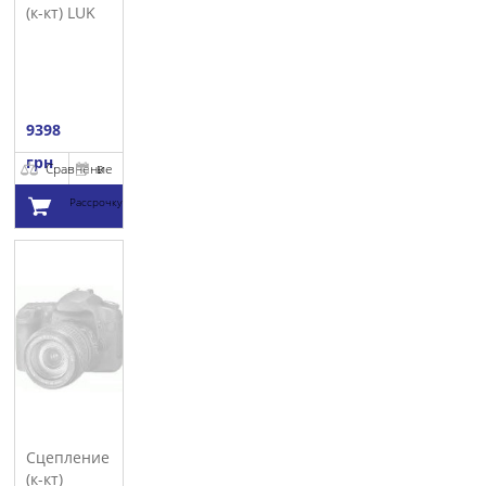
(к-кт) LUK
9398
грн
Сравнение
В
Рассрочку
Добавить в
корзину
Сцепление
(к-кт)