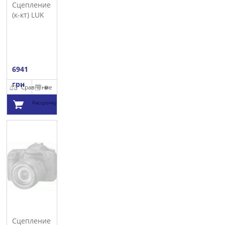
Сцепление
(к-кт) LUK
6941
грн
Сравнение
В
Рассрочку
Добавить в
корзину
Сцепление