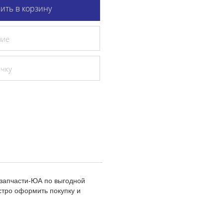
ить в корзину
ние
очку
озапчасти-ЮА по выгодной
стро оформить покупку и