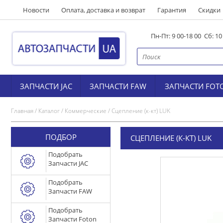
Новости
Оплата, доставка и возврат
Гарантия
Скидки
Пн-Пт: 9 00-18 00 Сб: 1
ЗАПЧАСТИ JAC
ЗАПЧАСТИ FAW
ЗАПЧАСТИ FOT
Главная
/
Каталог
/
Коммерческие
/
Сцепление (к-кт) LUK
ПОДБОР
СЦЕПЛЕНИЕ (К-КТ) LUK
Подобрать
Запчасти JAC
Подобрать
Запчасти FAW
Подобрать
Запчасти Foton