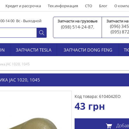
Кредит и рассрочка
Тех.информация
СТО
Блог
О комп
0 00-14 00 Вс - Выходной
Запчасти на грузовые
Запчасти на
(096) 345
(098) 514-24-87
,
(095) 87
ON
ЗАПЧАСТИ TESLA
ЗАПЧАСТИ DONG FENG
Т
ка JAC 1020, 1045
А JAC 1020, 1045
Код товара: 6104042ЕО
43
грн
Добав