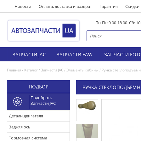
Новости
Оплата, доставка и возврат
Гарантия
Скидки
Пн-Пт: 9 00-18 00 Сб: 1
ЗАПЧАСТИ JAC
ЗАПЧАСТИ FAW
ЗАПЧАСТИ FOT
Главная
/
Каталог
/
Запчасти JAC
/
Элементы кабины
/
Ручка стеклоподъемни
ПОДБОР
РУЧКА СТЕКЛОПОДЪЕМНИК
Подобрать
Запчасти JAC
Детали двигателя
Задняя ось
Тормозная система