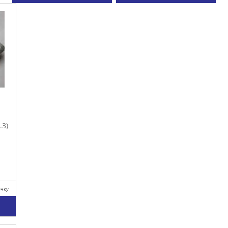
.3)
очку
у