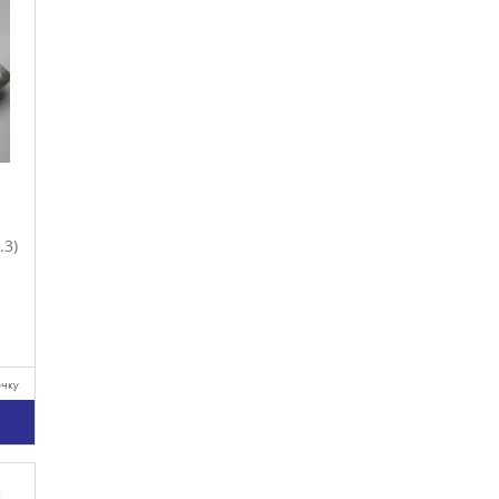
.3)
очку
у