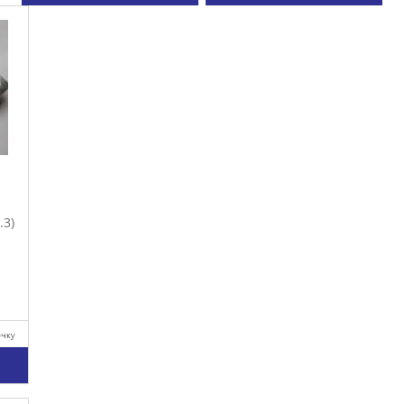
.3)
очку
у