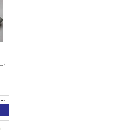
.3)
очку
у