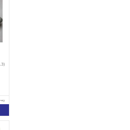
.3)
очку
у