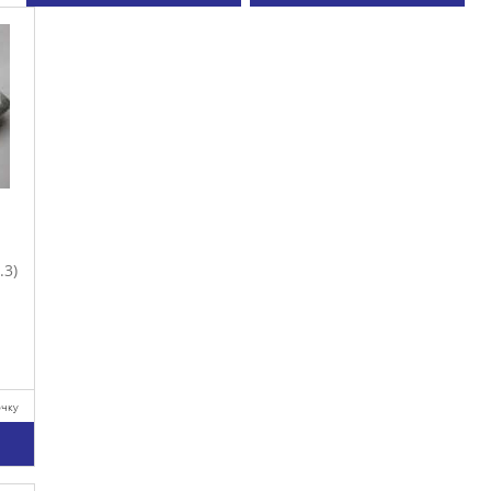
.3)
очку
у