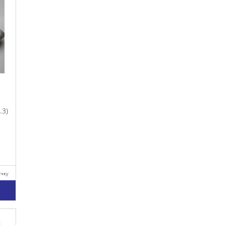
.3)
очку
у