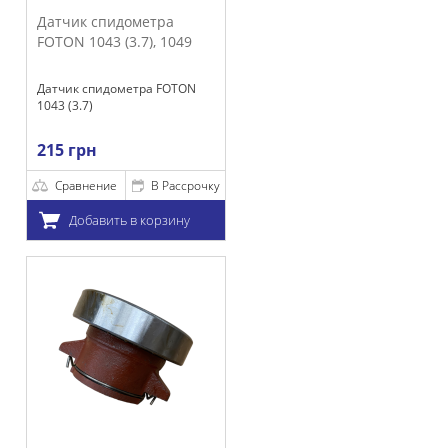
идометра
(3.7), 1049
ометра FOTON
е
В Рассрочку
ть в корзину