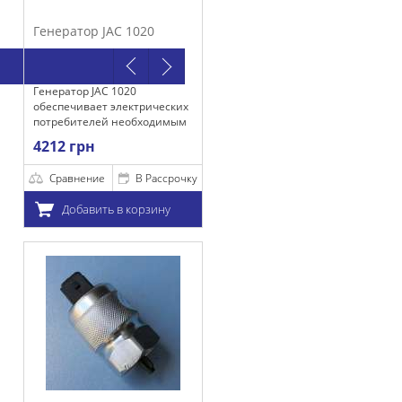
JAC 1020
C 1020
т электрических
ей необходимым
м для
х работы, а
и акумулятора.
е
В Рассрочку
ть в корзину