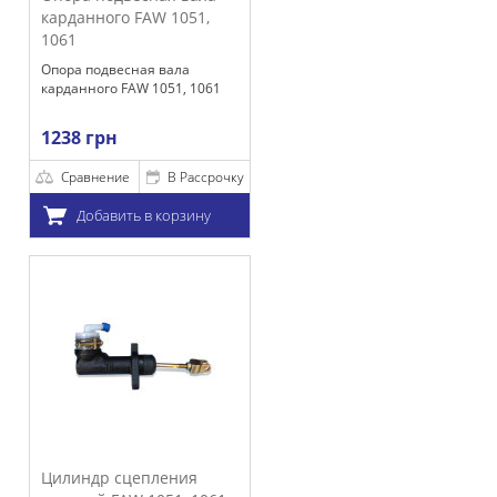
 FAW 1051,
сная вала
AW 1051, 1061
е
В Рассрочку
ть в корзину
цепления