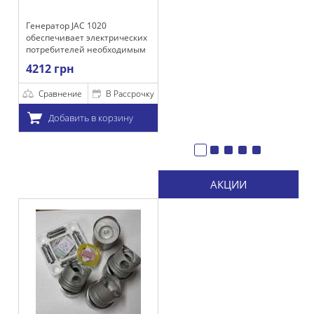
C 1020
т электрических
ей необходимым
м для
х работы, а
и акумулятора.
е
В Рассрочку
ть в корзину
АКЦИИ