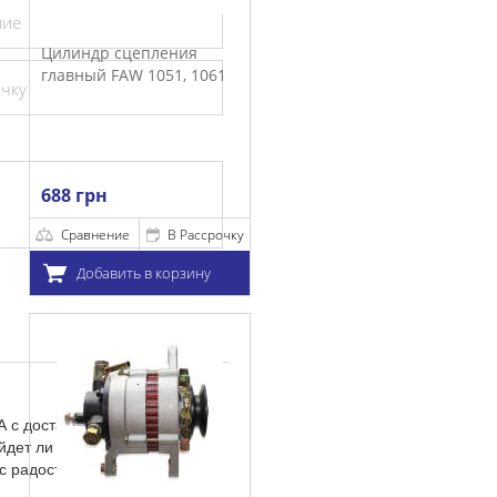
ние
цепления
W 1051, 1061
очку
е
В Рассрочку
ть в корзину
 с доставкой по всей
йдет ли вам данная запчасть
 с радостью поможем Вам с