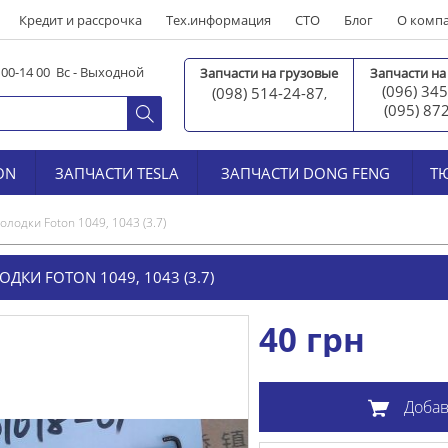
Кредит и рассрочка
Тех.информация
СТО
Блог
О комп
0 00-14 00 Вс - Выходной
Запчасти на грузовые
Запчасти на
(096) 345
(098) 514-24-87
,
(095) 87
ON
ЗАПЧАСТИ TESLA
ЗАПЧАСТИ DONG FENG
Т
олодки Foton 1049, 1043 (3.7)
КИ FOTON 1049, 1043 (3.7)
40
грн
Добав