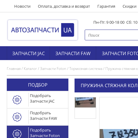
Новости
Оплата, доставка и возврат
Гарантия
Скидки
Пн-Пт: 9 00-18 00 Сб: 1
ЗАПЧАСТИ JAC
ЗАПЧАСТИ FAW
ЗАПЧАСТИ FOT
Главная
/
Каталог
/
Запчасти Foton
/
Тормозная система
/
Пружина стяжная к
ПОДБОР
ПРУЖИНА СТЯЖНАЯ КОЛОД
Подобрать
Запчасти JAC
Подобрать
Запчасти FAW
Подобрать
Запчасти Foton