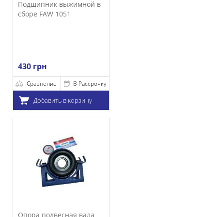
 выжимной в
1051
е
В Рассрочку
ть в корзину
весная вала