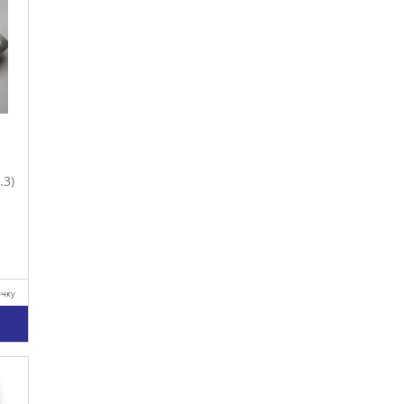
.3)
очку
у