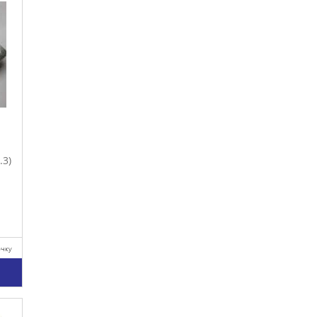
.3)
очку
у