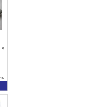
.3)
очку
у