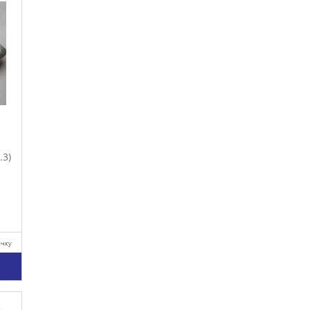
.3)
очку
у