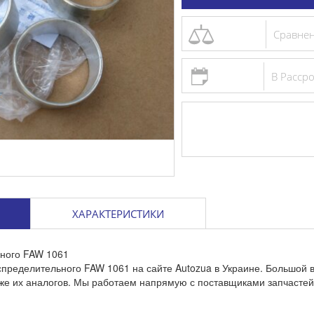
Цилиндр сц
Сравне
главный FAW
В Расср
688 грн
Сравнение
Добавить
ХАРАКТЕРИСТИКИ
ьного FAW 1061
спределительного FAW 1061 на сайте Autozua в Украине. Большой
же их аналогов. Мы работаем напрямую с поставщиками запчастей