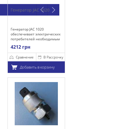
AC 1020
 1020
электрических
 необходимым
для
 работы, а
 акумулятора.
В Рассрочку
 в корзину