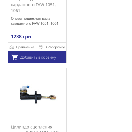
FAW 1051,
ая вала
W 1051, 1061
В Рассрочку
 в корзину
епления