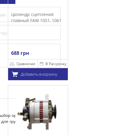
епления
ние
 1051, 1061
очку
В Рассрочку
 в корзину
 выбор оригинальных деталей
 для грузовиков FAW.