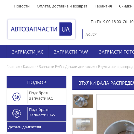
Новости
Оплата, доставка и возврат
Гарантия
Скидки
Пн-Пт: 9 00-18 00 Сб: 1
ЗАПЧАСТИ JAC
ЗАПЧАСТИ FAW
ЗАПЧАСТИ FOT
Главная
/
Каталог
/
Запчасти FAW
/
Детали двигателя
/
Втулки вала распре
ПОДБОР
ВТУЛКИ ВАЛА РАСПРЕДЕ
Подобрать
Запчасти JAC
Подобрать
Запчасти FAW
Детали двигателя