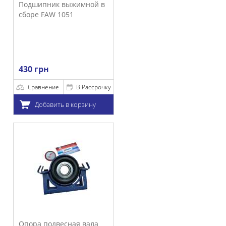
выжимной в
051
В Рассрочку
 в корзину
сная вала