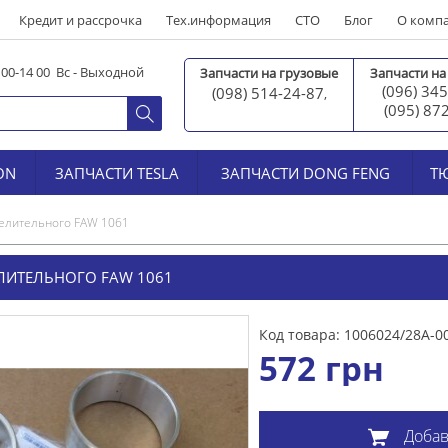
Кредит и рассрочка
Тех.информация
СТО
Блог
О комп
0 00-14 00 Вс - Выходной
Запчасти на грузовые
Запчасти на
(096) 345
(098) 514-24-87
,
(095) 87
ON
ЗАПЧАСТИ TESLA
ЗАПЧАСТИ DONG FENG
Т
делительного FAW 1061
ЛИТЕЛЬНОГО FAW 1061
Код товара: 1006024/28А-0
572
грн
Добав