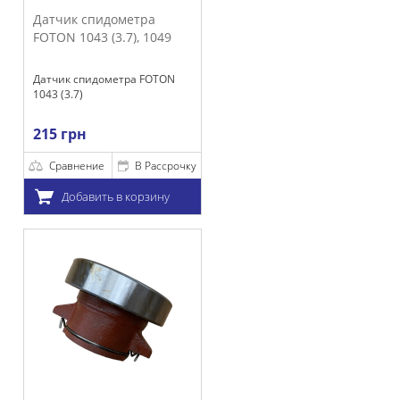
ометра
3.7), 1049
метра FOTON
В Рассрочку
 в корзину