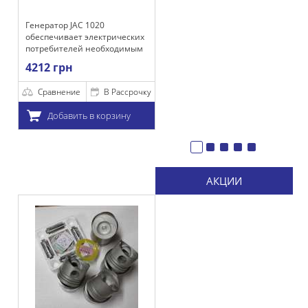
 1020
электрических
 необходимым
для
 работы, а
 акумулятора.
В Рассрочку
 в корзину
АКЦИИ