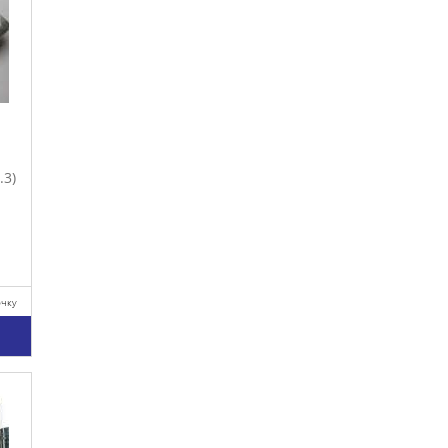
.3)
очку
у