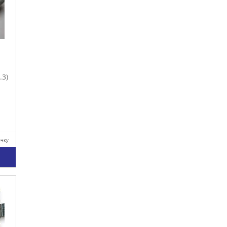
.3)
очку
у