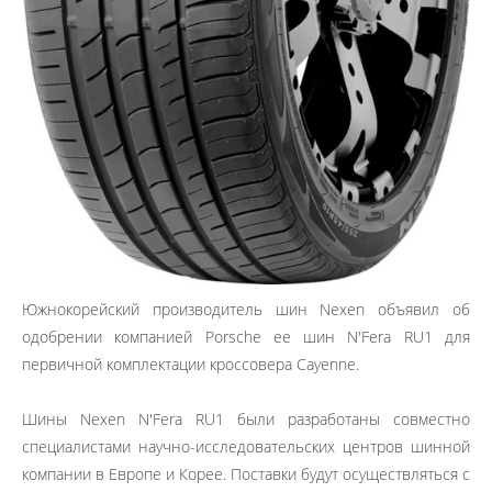
Южнокорейский производитель шин Nexen объявил об
одобрении компанией Porsche ее шин N'Fera RU1 для
первичной комплектации кроссовера Cayenne.
Шины Nexen N'Fera RU1 были разработаны совместно
специалистами научно-исследовательских центров шинной
компании в Европе и Корее. Поставки будут осуществляться с