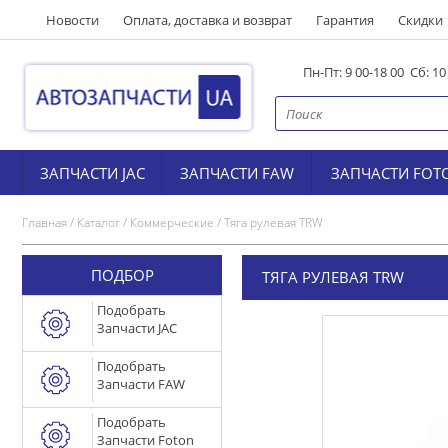
Новости
Оплата, доставка и возврат
Гарантия
Скидки
Пн-Пт: 9 00-18 00 Сб: 1
ЗАПЧАСТИ JAC
ЗАПЧАСТИ FAW
ЗАПЧАСТИ FOT
Главная
/
Каталог
/
Коммерческие
/
Тяга рулевая TRW
ПОДБОР
ТЯГА РУЛЕВАЯ TRW
Подобрать
Запчасти JAC
Подобрать
Запчасти FAW
Подобрать
Запчасти Foton