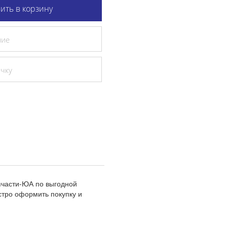
ить в корзину
ние
очку
пчасти-ЮА по выгодной
стро оформить покупку и