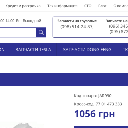
Кредит и рассрочка
Тех.информация
СТО
Блог
О комп
0 00-14 00 Вс - Выходной
Запчасти на грузовые
Запчасти на
(096) 345
(098) 514-24-87
,
(095) 87
ON
ЗАПЧАСТИ TESLA
ЗАПЧАСТИ DONG FENG
Т
Код товара: JAR990
Кросс-код: 77 01 473 333
1056
грн