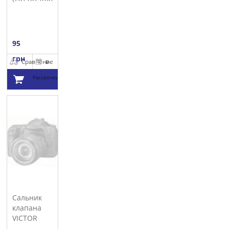
(к-кт 12шт)
ELRING
95
грн
Сравнение
В
Рассрочку
Добавить в
корзину
Сальник
клапана
VICTOR
REINZ