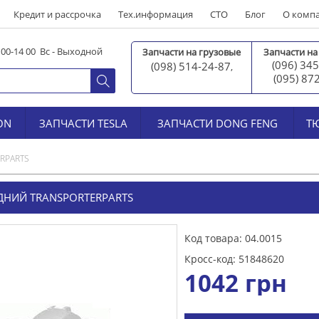
Кредит и рассрочка
Тех.информация
СТО
Блог
О комп
0 00-14 00 Вс - Выходной
Запчасти на грузовые
Запчасти на
(096) 345
(098) 514-24-87
,
(095) 87
ON
ЗАПЧАСТИ TESLA
ЗАПЧАСТИ DONG FENG
Т
ERPARTS
ДНИЙ TRANSPORTERPARTS
Код товара: 04.0015
Кросс-код: 51848620
1042
грн