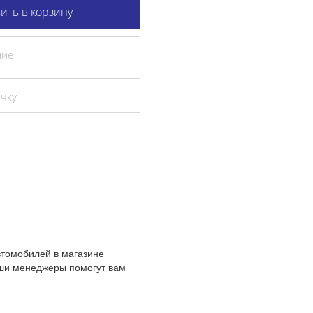
ить в корзину
ние
очку
томобилей в магазине
аши менеджеры помогут вам