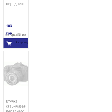
переднего
LEMFORDER
103
грн
Сравнение
В
Рассрочку
Добавить в
корзину
Втулка
стабилизатора
переднего