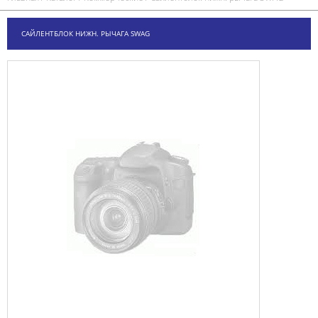
САЙЛЕНТБЛОК НИЖН. РЫЧАГА SWAG