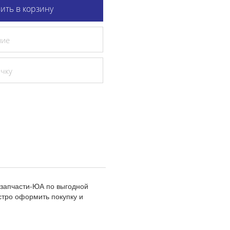
ить в корзину
ние
очку
озапчасти-ЮА по выгодной
стро оформить покупку и