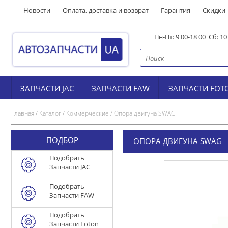
Новости
Оплата, доставка и возврат
Гарантия
Скидки
Пн-Пт: 9 00-18 00 Сб: 1
ЗАПЧАСТИ JAC
ЗАПЧАСТИ FAW
ЗАПЧАСТИ FOT
Главная
/
Каталог
/
Коммерческие
/
Опора двигуна SWAG
ПОДБОР
ОПОРА ДВИГУНА SWAG
Подобрать
Запчасти JAC
Подобрать
Запчасти FAW
Подобрать
Запчасти Foton