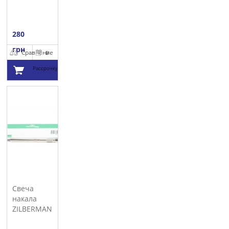
280
грн
Сравнение
В
Рассрочку
Добавить в
корзину
Свеча
накала
ZILBERMANN