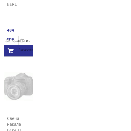
BERU
484
грн
Сравнение
В
Рассрочку
Добавить в
корзину
Свеча
накала
BOSCH