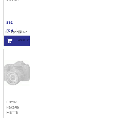
592
грн
Сравнение
В
Рассрочку
Добавить в
корзину
Свеча
накала
METTE