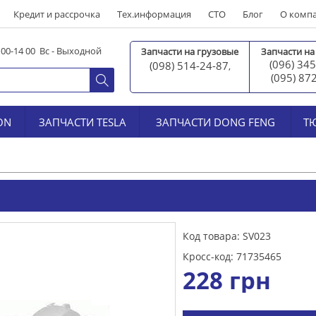
Кредит и рассрочка
Тех.информация
СТО
Блог
О комп
0 00-14 00 Вс - Выходной
Запчасти на грузовые
Запчасти на
(096) 345
(098) 514-24-87
,
(095) 87
ON
ЗАПЧАСТИ TESLA
ЗАПЧАСТИ DONG FENG
Т
Код товара: SV023
Кросс-код: 71735465
228
грн