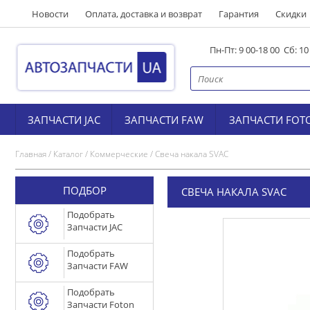
Новости
Оплата, доставка и возврат
Гарантия
Скидки
Пн-Пт: 9 00-18 00 Сб: 1
ЗАПЧАСТИ JAC
ЗАПЧАСТИ FAW
ЗАПЧАСТИ FOT
Главная
/
Каталог
/
Коммерческие
/
Свеча накала SVAC
ПОДБОР
СВЕЧА НАКАЛА SVAC
Подобрать
Запчасти JAC
Подобрать
Запчасти FAW
Подобрать
Запчасти Foton