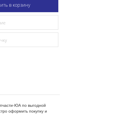
ить в корзину
ние
очку
апчасти-ЮА по выгодной
стро оформить покупку и