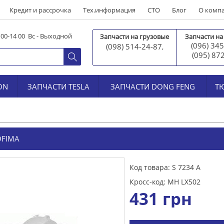
Кредит и рассрочка
Тех.информация
СТО
Блог
О комп
0 00-14 00 Вс - Выходной
Запчасти на грузовые
Запчасти на
(096) 345
(098) 514-24-87
,
(095) 87
ON
ЗАПЧАСТИ TESLA
ЗАПЧАСТИ DONG FENG
Т
FIMA
Код товара: S 7234 A
Кросс-код: MH LX502
431
грн