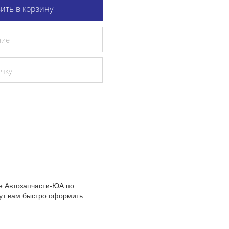
ить в корзину
ние
очку
е Автозапчасти-ЮА по
ут вам быстро оформить