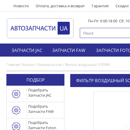
Новости
Оплата, доставка и возврат
Гарантия
Скидки
Пн-Пт: 9 00-18 00 Сб: 1
ЗАПЧАСТИ JAC
ЗАПЧАСТИ FAW
ЗАПЧАСТИ FOT
Главная
/
Каталог
/
Коммерческие
/
Фильтр воздушный SOFIMA
ПОДБОР
ФИЛЬТР ВОЗДУШНЫЙ SO
Подобрать
Запчасти JAC
Подобрать
Запчасти FAW
Подобрать
Запчасти Foton