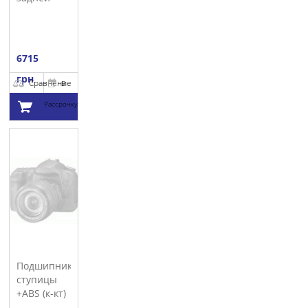
ступицы
ML (W164)
MERCEDES
6715
грн
Сравнение
В
Рассрочку
Добавить в
корзину
Подшипник
ступицы
+ABS (к-кт)
SNR