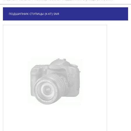
ПОДШИПНИК СТУПИЦЫ (К-КТ) SNR