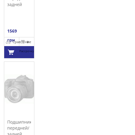
задней
ступицы
ML (W164)
CX
1569
грн
Сравнение
В
Рассрочку
Добавить в
корзину
Подшипник
передней/
задней