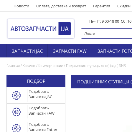
Новости
Оплата, доставка и возврат
Гарантия
Скидки
Пн-Пт: 9 00-18 00 Сб: 1
ЗАПЧАСТИ JAC
ЗАПЧАСТИ FAW
ЗАПЧАСТИ FOT
Главная
/
Каталог
/
Коммерческие
/
Подшипник ступицы (к-кт) (зад.) SNR
ПОДБОР
ПОДШИПНИК СТУПИЦЫ (К-
Подобрать
Запчасти JAC
Подобрать
Запчасти FAW
Подобрать
Запчасти Foton