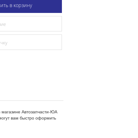
ить в корзину
ние
очку
в магазине Автозапчасти-ЮА
могут вам быстро оформить