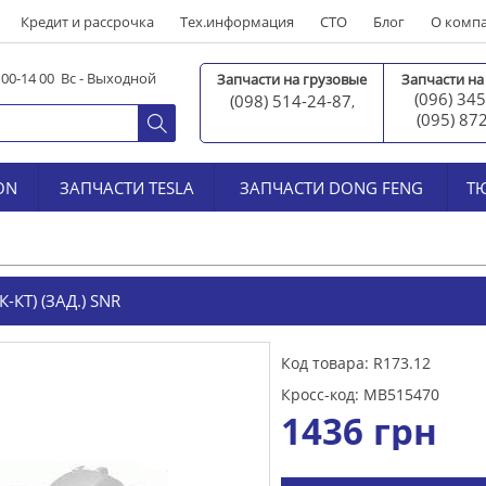
Кредит и рассрочка
Тех.информация
СТО
Блог
О комп
0 00-14 00 Вс - Выходной
Запчасти на грузовые
Запчасти на
(096) 345
(098) 514-24-87
,
(095) 87
ON
ЗАПЧАСТИ TESLA
ЗАПЧАСТИ DONG FENG
Т
КТ) (ЗАД.) SNR
Код товара: R173.12
Кросс-код: MB515470
1436
грн