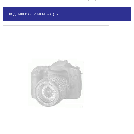
ПОДШИПНИК СТУПИЦЫ (К-КТ) SNR